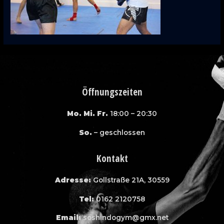
Öffnungszeiten
Mo. Mi. Fr.
18:00 – 20:30
So.
– geschlossen
Kontakt
Adresse:
Gollstraße 21A, 30559
Tel:
0162 2120758
Email:
soshindogym@gmx.net