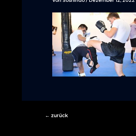
Von
Soshindo
/
Dezember 12, 2022
Beitragsnavigation
←
zurück