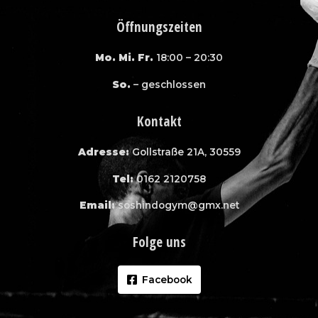
Öffnungszeiten
Mo. Mi. Fr.
18:00 – 20:30
So.
– geschlossen
Kontakt
Adresse:
Gollstraße 21A, 30559
Tel:
0162 2120758
Email:
soshindogym@gmx.net
Folge uns
Facebook