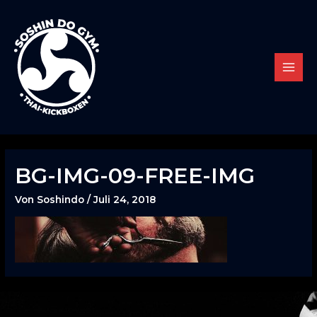
Zum
Inhalt
springen
MAIN
MENU
BG-IMG-09-FREE-IMG
Von
Soshindo
/
Juli 24, 2018