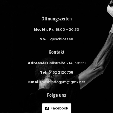
Öffnungszeiten
Mo. Mi. Fr.
18:00 – 20:30
So.
– geschlossen
Kontakt
Adresse:
Gollstraße 21A, 30559
Tel:
0162 2120758
Email:
soshindogym@gmx.net
Folge uns
Facebook