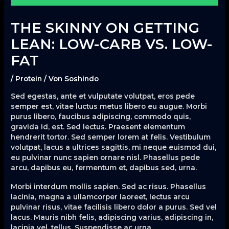
THE SKINNY ON GETTING
LEAN: LOW-CARB VS. LOW-
FAT
/
Protein
/ Von
Soshindo
Sed egestas, ante et vulputate volutpat, eros pede
semper est, vitae luctus metus libero eu augue. Morbi
purus libero, faucibus adipiscing, commodo quis,
gravida id, est. Sed lectus. Praesent elementum
hendrerit tortor. Sed semper lorem at felis. Vestibulum
volutpat, lacus a ultrices sagittis, mi neque euismod dui,
eu pulvinar nunc sapien ornare nisl. Phasellus pede
arcu, dapibus eu, fermentum et, dapibus sed, urna.
Morbi interdum mollis sapien. Sed ac risus. Phasellus
lacinia, magna a ullamcorper laoreet, lectus arcu
pulvinar risus, vitae facilisis libero dolor a purus. Sed vel
lacus. Mauris nibh felis, adipiscing varius, adipiscing in,
lacinia vel, tellus. Suspendisse ac urna.